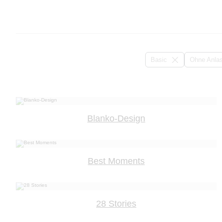
Basic
Ohne Anla
Blanko-Design
Best Moments
28 Stories