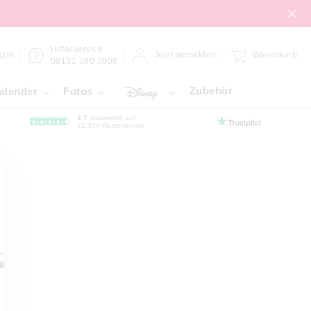
Hilfe/Service
zin
Jetzt anmelden
Warenkorb
08131 380 3008
Zubehör
alender
Fotos
4.7
basierend auf
21.304 Rezensionen
ibond
Forex-Platte
Gallery-Bond
Hahnemühle
Klebefol