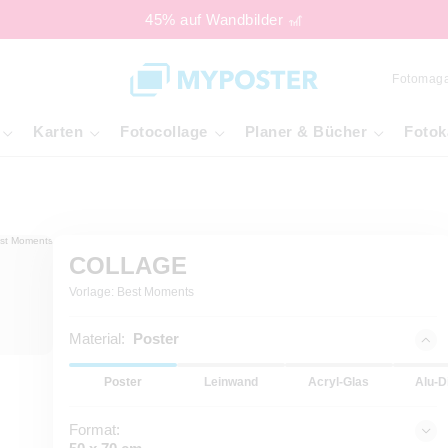
45% auf Wandbilder 🎢
Fotomaga
Karten
Fotocollage
Planer & Bücher
Fotok
COLLAGE
Vorlage: Best Moments
Material:
Poster
Poster
Leinwand
Acryl-Glas
Alu-D
Format: