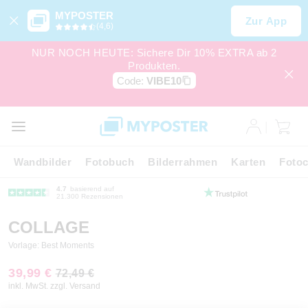
MYPOSTER
Zur App
(4,6)
NUR NOCH HEUTE: Sichere Dir 10% EXTRA ab 2
Produkten.
Code:
VIBE10
Wandbilder
Fotobuch
Bilderrahmen
Karten
Fotoc
4.7
basierend auf
21.300 Rezensionen
COLLAGE
Vorlage: Best Moments
39,99 €
72,49 €
inkl. MwSt. zzgl. Versand