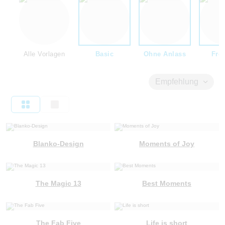
Alle Vorlagen
Basic
Ohne Anlass
Fre
Empfehlung
Blanko-Design
Moments of Joy
The Magic 13
Best Moments
The Fab Five
Life is short