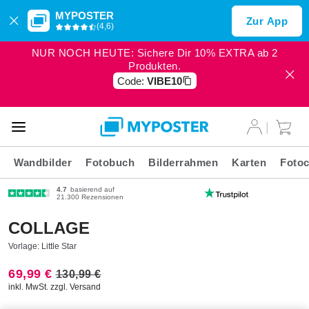
MYPOSTER
Zur App
(4,6)
NUR NOCH HEUTE: Sichere Dir 10% EXTRA ab 2
Produkten.
Code:
VIBE10
Wandbilder
Fotobuch
Bilderrahmen
Karten
Fotoc
4.7
basierend auf
21.300 Rezensionen
COLLAGE
Vorlage: Little Star
69,99 €
130,99 €
inkl. MwSt. zzgl. Versand