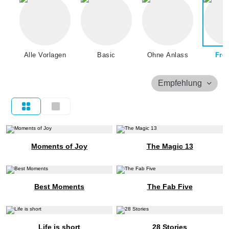
Alle Vorlagen
Basic
Ohne Anlass
Fre
Empfehlung
Moments of Joy
The Magic 13
Best Moments
The Fab Five
Life is short
28 Stories