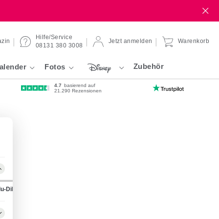
Hilfe/Service
zin
Jetzt anmelden
Warenkorb
08131 380 3008
Zubehör
alender
Fotos
4.7
basierend auf
21.290 Rezensionen
lu-Dibond
Forex-Platte
Gallery-Bond
Hahnemühle
Kleb