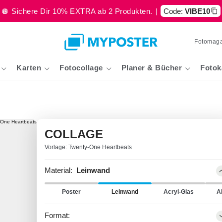
🪩 Sichere Dir 10% EXTRA ab 2 Produkten.
|
Code:
VIBE10
Fotomaga
Karten
Fotocollage
Planer & Bücher
Fotok
COLLAGE
Vorlage: Twenty-One Heartbeats
Material:
Leinwand
Poster
Leinwand
Acryl-Glas
A
Format: