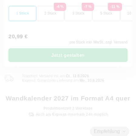
-4 %
-7 %
-11 %
1 Stück
2 Stück
3 Stück
5 Stück
10 St
20,99 €
pro Stück inkl. MwSt., zzgl. Versand
Jetzt gestalten
Standard: Versand vsl. am
Di., 11.8.2026
Express: Garantierte Lieferung am
Mo., 10.8.2026
Wandkalender 2027 im Format A4 quer
Produktionszeit
2
Werktage
Auch als Express innerhalb 24h möglich
Empfehlung