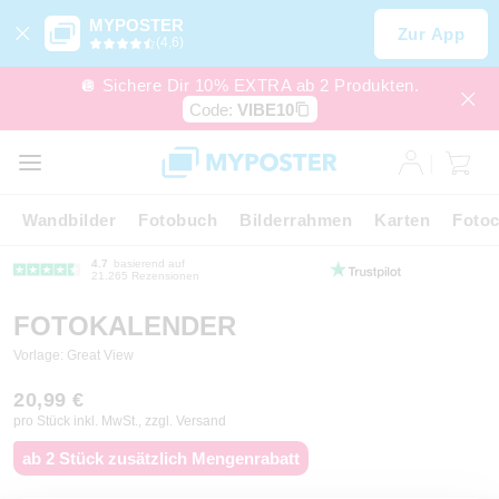
MYPOSTER
Zur App
(4,6)
🪩 Sichere Dir 10% EXTRA ab 2 Produkten.
Code:
VIBE10
Wandbilder
Fotobuch
Bilderrahmen
Karten
Fotoc
4.7
basierend auf
21.265 Rezensionen
FOTOKALENDER
Vorlage: Great View
20,99 €
pro Stück inkl. MwSt., zzgl. Versand
ab 2 Stück zusätzlich Mengenrabatt