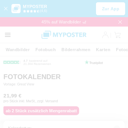
MYPOSTER
Zur App
(4,6)
45% auf Wandbilder 🎢
Wandbilder
Fotobuch
Bilderrahmen
Karten
Fotoc
4.7
basierend auf
21.304 Rezensionen
FOTOKALENDER
Vorlage: Great View
21,99 €
pro Stück inkl. MwSt., zzgl. Versand
ab 2 Stück zusätzlich Mengenrabatt