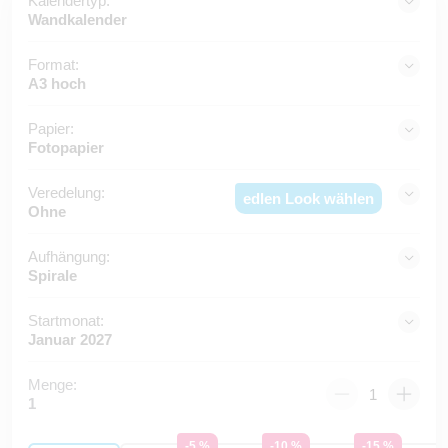
Kalendertyp:
Wandkalender
Format:
A3 hoch
Papier:
Fotopapier
Veredelung:
edlen Look wählen
Ohne
Aufhängung:
Spirale
Startmonat:
Januar 2027
Menge:
1
-5 %
-10 %
-15 %