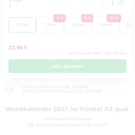
1
-5 %
-9 %
-14 %
1 Stück
2 Stück
3 Stück
5 Stück
10 St
23,99 €
pro Stück inkl. MwSt., zzgl. Versand
Jetzt gestalten
Standard: Versand vsl. am
Di., 11.8.2026
Express: Garantierte Lieferung am
Di., 11.8.2026
Wandkalender 2027 im Format A3 quer
Produktionszeit
2
Werktage
Auch als Express innerhalb 24h möglich