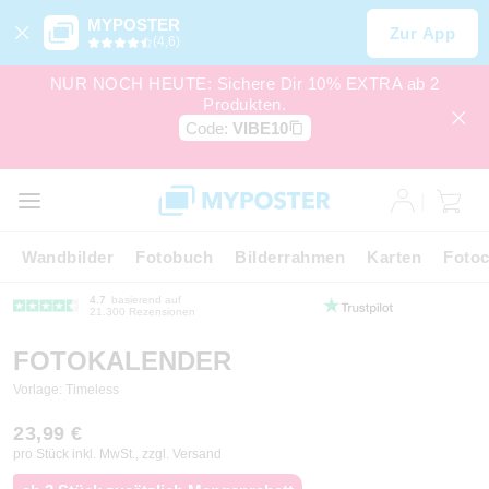
MYPOSTER
Zur App
(4,6)
NUR NOCH HEUTE: Sichere Dir 10% EXTRA ab 2
Produkten.
Code:
VIBE10
Wandbilder
Fotobuch
Bilderrahmen
Karten
Fotoc
4.7
basierend auf
21.300 Rezensionen
FOTOKALENDER
Vorlage: Timeless
23,99 €
pro Stück inkl. MwSt., zzgl. Versand