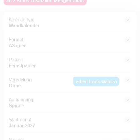
ab 2 Stück zusätzlich Mengenrabatt
Kalendertyp:
Wandkalender
Format:
A3 quer
Papier:
Feinstpapier
Veredelung:
edlen Look wählen
Ohne
Aufhängung:
Spirale
Startmonat:
Januar 2027
Menge: