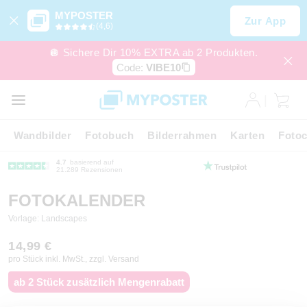
MYPOSTER
Zur App
(4,6)
🪩 Sichere Dir 10% EXTRA ab 2 Produkten.
Code:
VIBE10
Wandbilder
Fotobuch
Bilderrahmen
Karten
Fotoc
4.7
basierend auf
21.289 Rezensionen
FOTOKALENDER
Vorlage: Landscapes
14,99 €
pro Stück inkl. MwSt., zzgl. Versand
ab 2 Stück zusätzlich Mengenrabatt