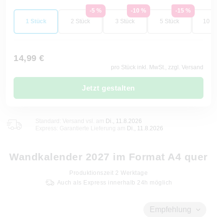
-5 %
-10 %
-15 %
1 Stück
2 Stück
3 Stück
5 Stück
10 St
14,99 €
pro Stück inkl. MwSt., zzgl. Versand
Jetzt gestalten
Standard: Versand vsl. am
Di., 11.8.2026
Express: Garantierte Lieferung am
Di., 11.8.2026
Wandkalender 2027 im Format A4 quer
Produktionszeit
2
Werktage
Auch als Express innerhalb 24h möglich
Empfehlung