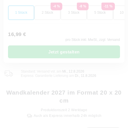
-4 %
-8 %
-11 %
1 Stück
2 Stück
3 Stück
5 Stück
10 St
16,99 €
pro Stück inkl. MwSt., zzgl. Versand
Jetzt gestalten
Standard: Versand vsl. am
Mi., 12.8.2026
Express: Garantierte Lieferung am
Di., 11.8.2026
Wandkalender 2027 im Format 20 x 20
cm
Produktionszeit
2
Werktage
Auch als Express innerhalb 24h möglich