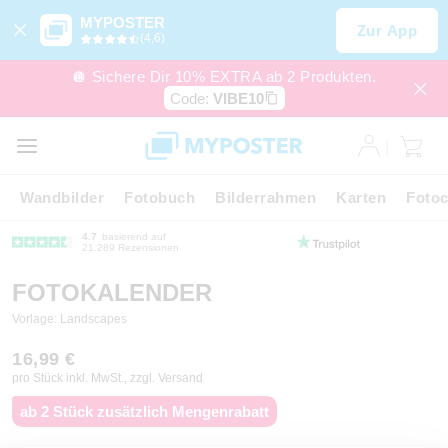
MYPOSTER
Zur App
(4,6)
🪩 Sichere Dir 10% EXTRA ab 2 Produkten.
Code:
VIBE10
Wandbilder
Fotobuch
Bilderrahmen
Karten
Fotoc
4.7
basierend auf
21.289 Rezensionen
FOTOKALENDER
Vorlage: Landscapes
16,99 €
pro Stück inkl. MwSt., zzgl. Versand
ab 2 Stück zusätzlich Mengenrabatt