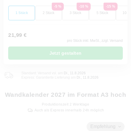
-5 %
-10 %
-15 %
1 Stück
2 Stück
3 Stück
5 Stück
10 St
21,99 €
pro Stück inkl. MwSt., zzgl. Versand
Jetzt gestalten
Standard: Versand vsl. am
Di., 11.8.2026
Express: Garantierte Lieferung am
Di., 11.8.2026
Wandkalender 2027 im Format A3 hoch
Produktionszeit
2
Werktage
Auch als Express innerhalb 24h möglich
Empfehlung