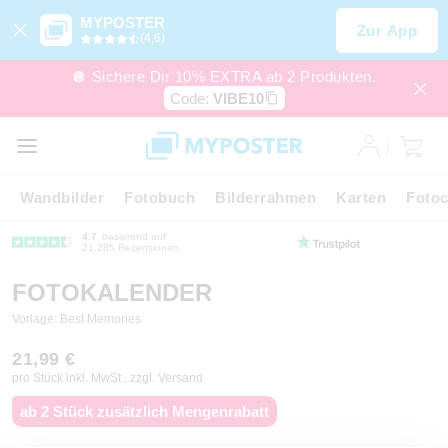
MYPOSTER
Zur App
(4,6)
🪩 Sichere Dir 10% EXTRA ab 2 Produkten.
Code:
VIBE10
Wandbilder
Fotobuch
Bilderrahmen
Karten
Fotoc
4.7
basierend auf
21.285 Rezensionen
FOTOKALENDER
Vorlage: Best Memories
21,99 €
pro Stück inkl. MwSt., zzgl. Versand
ab 2 Stück zusätzlich Mengenrabatt