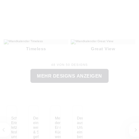
Timeless
Great View
48 VON 50 DESIGNS
MEHR DESIGNS ANZEIGEN
Schöne, gemeinsame
Der Kalender war eher
Meine Kinder lieben
Der Kalender mit Fotos
Erinnerungen aus dem
ein spontaner Kauf,
den Frozen-Kalender.
aus meinem Sri Lanka-
letzten Jahr,
weil meine Kinder Lilo
Er musste sofort in der
Urlaub erinnert mich an
festgehalten in
& Stitch lieben. Er
Küche aufgehängt
einige der
unserem Cars-
gefällt ihnen richtig gut
werden, damit ihn auch
besondersten Momente