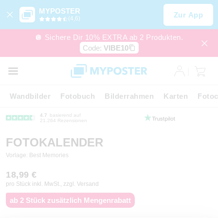
MYPOSTER
Zur App
(4,6)
🪩 Sichere Dir 10% EXTRA ab 2 Produkten.
Code:
VIBE10
Wandbilder
Fotobuch
Bilderrahmen
Karten
Fotoc
4.7
basierend auf
21.264 Rezensionen
FOTOKALENDER
Vorlage: Best Memories
18,99 €
pro Stück inkl. MwSt., zzgl. Versand
ab 2 Stück zusätzlich Mengenrabatt