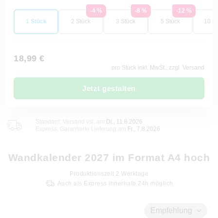
-4 %
-8 %
-12 %
1 Stück
2 Stück
3 Stück
5 Stück
10 St
18,99 €
pro Stück inkl. MwSt., zzgl. Versand
Jetzt gestalten
Standard: Versand vsl. am
Di., 11.8.2026
Express: Garantierte Lieferung am
Fr., 7.8.2026
Wandkalender 2027 im Format A4 hoch
Produktionszeit
2
Werktage
Auch als Express innerhalb 24h möglich
Empfehlung