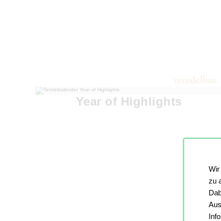
Year of Highlights
Wir
zu 
Dab
Aus
Inf