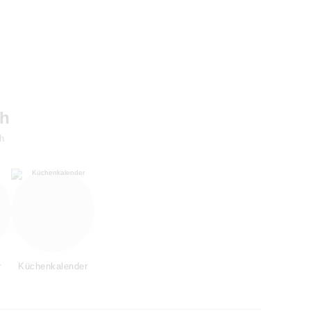
ch
h
r
Küchenkalender