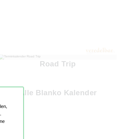
Road Trip
Alle Blanko Kalender
len,
.
ine