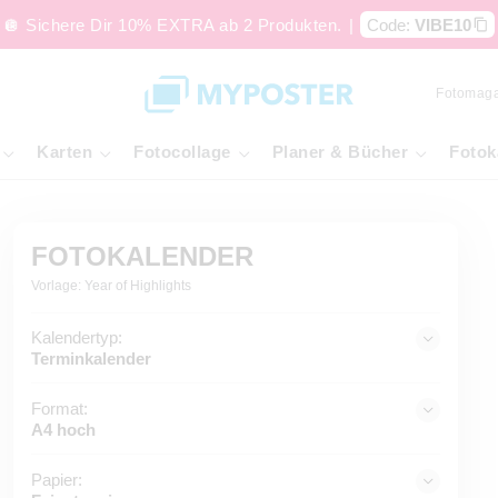
🪩 Sichere Dir 10% EXTRA ab 2 Produkten.
|
Code:
VIBE10
Fotomaga
Karten
Fotocollage
Planer & Bücher
Fotok
FOTOKALENDER
Vorlage: Year of Highlights
Kalendertyp:
Terminkalender
Format:
A4 hoch
Papier: