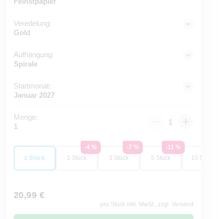
Feinstpapier
Veredelung:
Gold
Aufhängung:
Spirale
Startmonat:
Januar 2027
Menge:
1
-4 %
-7 %
-11 %
-14
1 Stück
2 Stück
3 Stück
5 Stück
10 Stück
20,99 €
pro Stück inkl. MwSt., zzgl. Versand