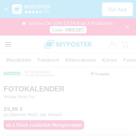
MYPOSTER
Zur App
(4,6)
🪩 Sichere Dir 10% EXTRA ab 2 Produkten.
Code:
VIBE10
Wandbilder
Fotobuch
Bilderrahmen
Karten
Fotoc
4.7
basierend auf
21.262 Rezensionen
FOTOKALENDER
Vorlage: Road Trip
29,99 €
pro Stück inkl. MwSt., zzgl. Versand
ab 2 Stück zusätzlich Mengenrabatt