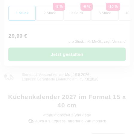
-3 %
-6 %
-10 %
1 Stück
2 Stück
3 Stück
5 Stück
10 St
29,99 €
pro Stück inkl. MwSt., zzgl. Versand
Jetzt gestalten
Standard: Versand vsl. am
Mo., 10.8.2026
Express: Garantierte Lieferung am
Fr., 7.8.2026
Küchenkalender 2027 im Format 15 x
40 cm
Produktionszeit
2
Werktage
Auch als Express innerhalb 24h möglich