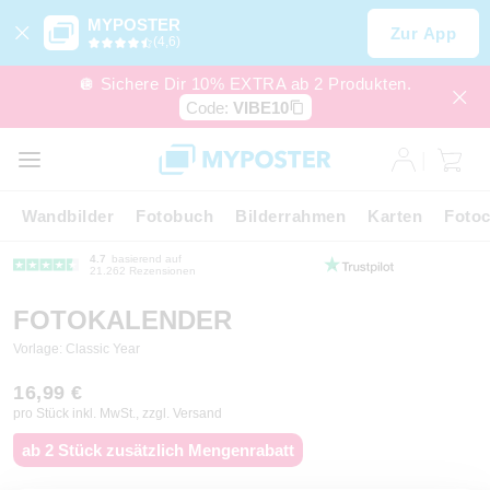
MYPOSTER
Zur App
(4,6)
🪩 Sichere Dir 10% EXTRA ab 2 Produkten.
Code:
VIBE10
Wandbilder
Fotobuch
Bilderrahmen
Karten
Fotoc
4.7
basierend auf
21.262 Rezensionen
FOTOKALENDER
Vorlage: Classic Year
16,99 €
pro Stück inkl. MwSt., zzgl. Versand
ab 2 Stück zusätzlich Mengenrabatt