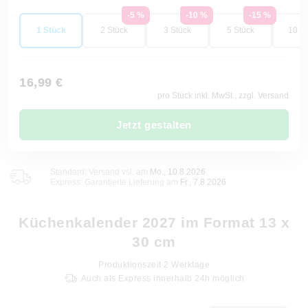
-5 %
-10 %
-15 %
1 Stück
2 Stück
3 Stück
5 Stück
10 St
16,99 €
pro Stück inkl. MwSt., zzgl. Versand
Jetzt gestalten
Standard: Versand vsl. am
Mo., 10.8.2026
Express: Garantierte Lieferung am
Fr., 7.8.2026
Küchenkalender 2027 im Format 13 x
30 cm
Produktionszeit
2
Werktage
Auch als Express innerhalb 24h möglich