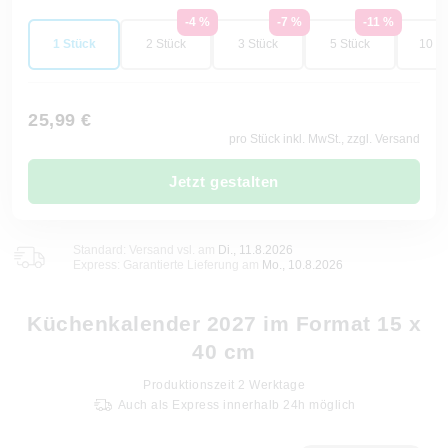
-4 %
-7 %
-11 %
1 Stück
2 Stück
3 Stück
5 Stück
10 St
25,99 €
pro Stück inkl. MwSt., zzgl. Versand
Jetzt gestalten
Standard: Versand vsl. am
Di., 11.8.2026
Express: Garantierte Lieferung am
Mo., 10.8.2026
Küchenkalender 2027 im Format 15 x
40 cm
Produktionszeit
2
Werktage
Auch als Express innerhalb 24h möglich