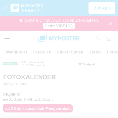
MYPOSTER
Zur App
(4,6)
🪩 Sichere Dir 10% EXTRA ab 2 Produkten.
Code:
VIBE10
Wandbilder
Fotobuch
Bilderrahmen
Karten
Fotoc
4.7
basierend auf
21.275 Rezensionen
FOTOKALENDER
Vorlage: 4 Pfoten
25,99 €
pro Stück inkl. MwSt., zzgl. Versand
ab 2 Stück zusätzlich Mengenrabatt