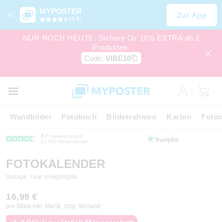
MYPOSTER
Zur App
(4,6)
NUR NOCH HEUTE: Sichere Dir 10% EXTRA ab 2
Produkten.
Code:
VIBE10
Wandbilder
Fotobuch
Bilderrahmen
Karten
Fotoc
4.7
basierend auf
21.300 Rezensionen
FOTOKALENDER
Vorlage: Year of Highlights
16,99 €
pro Stück inkl. MwSt., zzgl. Versand