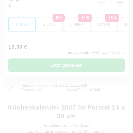
1
-5 %
-10 %
-15 %
1 Stück
2 Stück
3 Stück
5 Stück
10 St
16,99 €
pro Stück inkl. MwSt., zzgl. Versand
Jetzt gestalten
Standard: Versand vsl. am
Di., 11.8.2026
Express: Garantierte Lieferung am
Di., 11.8.2026
Küchenkalender 2027 im Format 13 x
30 cm
Produktionszeit
2
Werktage
Auch als Express innerhalb 24h möglich