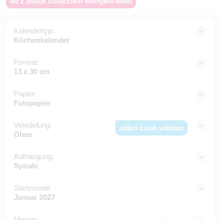
ab 2 Stück zusätzlich Mengenrabatt
Kalendertyp:
Küchenkalender
Format:
13 x 30 cm
Papier:
Fotopapier
Veredelung:
edlen Look wählen
Ohne
Aufhängung:
Spirale
Startmonat:
Januar 2027
Menge: