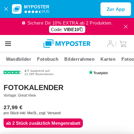
MYPOSTER
Zur App
(4,6)
🪩 Sichere Dir 10% EXTRA ab 2 Produkten.
Code:
VIBE10
Wandbilder
Fotobuch
Bilderrahmen
Karten
Fotoc
4.7
basierend auf
21.285 Rezensionen
FOTOKALENDER
Vorlage: Great View
27,99 €
pro Stück inkl. MwSt., zzgl. Versand
ab 2 Stück zusätzlich Mengenrabatt