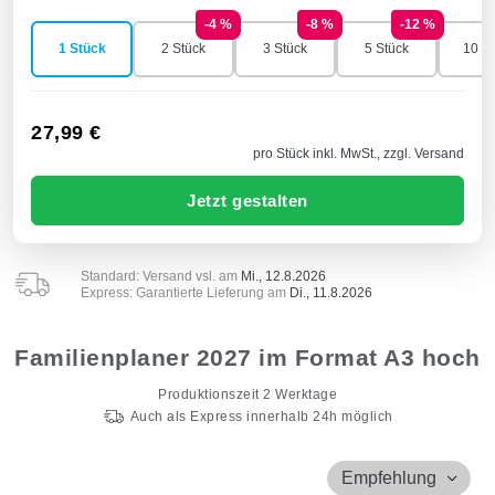
-4 %
-8 %
-12 %
1 Stück
2 Stück
3 Stück
5 Stück
10 St
27,99 €
pro Stück inkl. MwSt., zzgl. Versand
Jetzt gestalten
Standard: Versand vsl. am
Mi., 12.8.2026
Express: Garantierte Lieferung am
Di., 11.8.2026
Familienplaner 2027 im Format A3 hoch
Produktionszeit
2
Werktage
Auch als Express innerhalb 24h möglich
Empfehlung