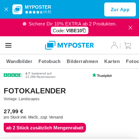
MYPOSTER
Zur App
(4,6)
🪩 Sichere Dir 10% EXTRA ab 2 Produkten.
Code:
VIBE10
Wandbilder
Fotobuch
Bilderrahmen
Karten
Fotoc
4.7
basierend auf
21.289 Rezensionen
FOTOKALENDER
Vorlage: Landscapes
27,99 €
pro Stück inkl. MwSt., zzgl. Versand
ab 2 Stück zusätzlich Mengenrabatt