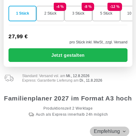
-4 %
-8 %
-12 %
1 Stück
2 Stück
3 Stück
5 Stück
10 St
27,99 €
pro Stück inkl. MwSt., zzgl. Versand
Jetzt gestalten
Standard: Versand vsl. am
Mi., 12.8.2026
Express: Garantierte Lieferung am
Di., 11.8.2026
Familienplaner 2027 im Format A3 hoch
Produktionszeit
2
Werktage
Auch als Express innerhalb 24h möglich
Empfehlung