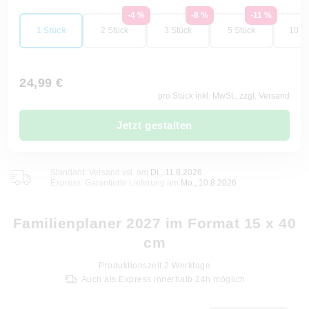
-4 %
-8 %
-11 %
1 Stück
2 Stück
3 Stück
5 Stück
10 St
24,99 €
pro Stück inkl. MwSt., zzgl. Versand
Jetzt gestalten
Standard: Versand vsl. am
Di., 11.8.2026
Express: Garantierte Lieferung am
Mo., 10.8.2026
Familienplaner 2027 im Format 15 x 40
cm
Produktionszeit
2
Werktage
Auch als Express innerhalb 24h möglich