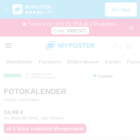
MYPOSTER
Zur App
(4,6)
🪩 Sichere Dir 10% EXTRA ab 2 Produkten.
Code:
VIBE10
Wandbilder
Fotobuch
Bilderrahmen
Karten
Fotoc
4.7
basierend auf
21.264 Rezensionen
FOTOKALENDER
Vorlage: Landscapes
24,99 €
pro Stück inkl. MwSt., zzgl. Versand
ab 2 Stück zusätzlich Mengenrabatt