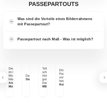
PASSEPARTOUTS
Was sind die Vorteile eines Bilderrahmens
mit Passepartout?
Passepartout nach Maß - Was ist möglich?
Der Ho-Chi-Minh-Pfad
Tolles s/w Foto in einem
Ein gerahmtes Bild mit
im Nationalpark Phong-
schwarzen
Passepartout. Ein Motiv
Nha-Ke-Bang, Vietnam.
Dades-Tal, Marrokko
Holzrahmen. Super
von meiner
Hängt am Esstisch.
Stefan aus Zürich
gute Qualität! Vielen
Neuseeland Reise.
Angelina & Sergej aus
Dank myposter
Robert Schäfer
München
MB aus Frankfurt