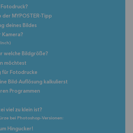
n Fotodruck?
rab der MYPOSTER-Tipp
ng deines Bildes
er Kamera?
Inch)
ür welche Bildgröße?
ken möchtest
ng für Fotodrucke
ne Bild-Auflösung kalkulierst
deren Programmen
 viel zu klein ist?
ürze bei Photoshop-Versionen:
zum Hingucker!