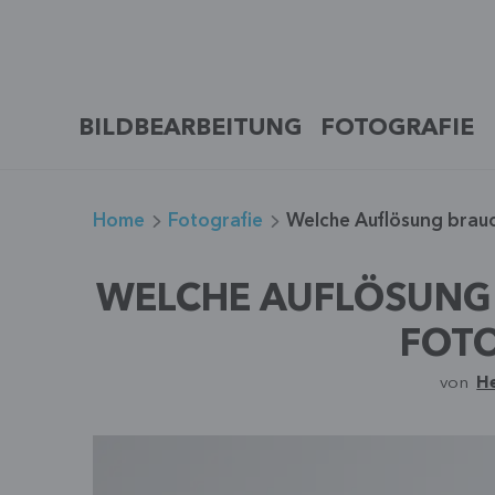
Zum
Inhalt
springen
BILDBEARBEITUNG
FOTOGRAFIE
Home
Fotografie
Welche Auflösung brauc
WELCHE AUFLÖSUNG 
FOT
von
H