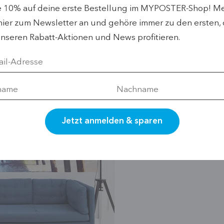
h für einen Fotodruck?
e 10% auf deine erste Bestellung im MYPOSTER-Shop! M
hier zum Newsletter an und gehöre immer zu den ersten, 
 allem von der Zahl der Bild-Pixel quer mal hoch ab.
nseren Rabatt-Aktionen und News profitieren.
 Druckgröße, dann erscheint das Foto im Druck
jetzt allerdings anfängst zu rechnen, lies bitte