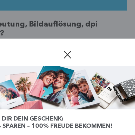
eutung, Bildauflösung, dpi
l?
einer digitalen Datei und der kleinste Bestandteil eines
i
wird durch die
Maßeinheit dpi
(
d
ots
p
er
i
nch) näher
annt. Mit dpi wird die Punktdichte auf einer Inch-
viele Bild-Pixel sich auf einem Inch befinden
.
 dir Auskunft über die Bildschärfe. Je höher die Anzahl
handen und umso detaillierter und genauer ist die
dauflösung
führt in der Regel für deinen Bilddruck
) zu einem scharfen Druckergebnis – aber lies jetzt im
 DIR DEIN GESCHENK:
onst noch ankommt.
 SPAREN – 100% FREUDE BEKOMMEN!