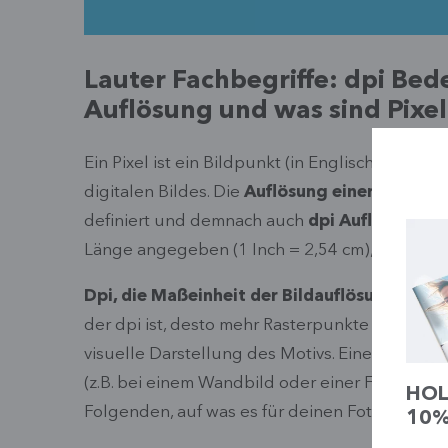
Lauter Fachbegriffe: dpi Bed
Auflösung und was sind Pixe
Ein Pixel ist ein Bildpunkt (in Englisch „dot“) 
digitalen Bildes. Die
Auflösung einer Bilddate
definiert und demnach auch
dpi Auflösung
gen
Länge angegeben (1 Inch = 2,54 cm), also
wie 
Dpi, die Maßeinheit der Bildauflösung
, gibt
der dpi ist, desto mehr Rasterpunkte sind vor
visuelle Darstellung des Motivs. Eine
hohe Bil
(z.B. bei einem Wandbild oder einer Fototapete
HOL
Folgenden, auf was es für deinen Fotodruck s
10%