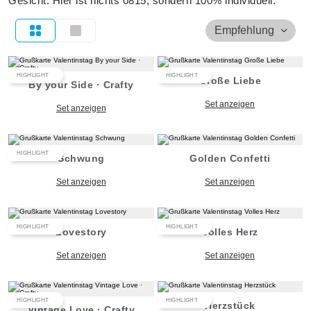
Gesicht. Hier ist nichts 0815, sondern 100% individuell.
Empfehlung
HIGHLIGHT
HIGHLIGHT
Große Liebe
By your Side · Crafty
Set anzeigen
Set anzeigen
HIGHLIGHT
Schwung
Golden Confetti
Set anzeigen
Set anzeigen
HIGHLIGHT
HIGHLIGHT
Lovestory
Volles Herz
Set anzeigen
Set anzeigen
HIGHLIGHT
HIGHLIGHT
Herzstück
Vintage Love · Crafty