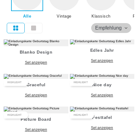
Alle
Vintage
Klassisch
Flo
Empfehlung
Edles Jahr
Blanko Design
Set anzeigen
Set anzeigen
HIGHLIGHT
HIGHLIGHT
Graceful
Nice day
Set anzeigen
Set anzeigen
HIGHLIGHT
HIGHLIGHT
Festtafel
Picture Board
Set anzeigen
Set anzeigen