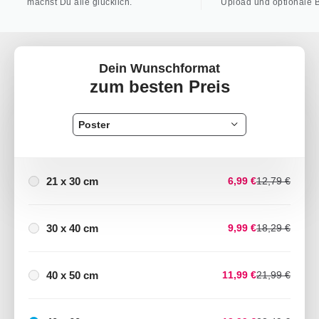
machst Du alle glücklich.
Upload und optionale B
Dein Wunschformat
zum besten Preis
Poster
21 x 30 cm
6,99 €
12,79 €
30 x 40 cm
9,99 €
18,29 €
40 x 50 cm
11,99 €
21,99 €