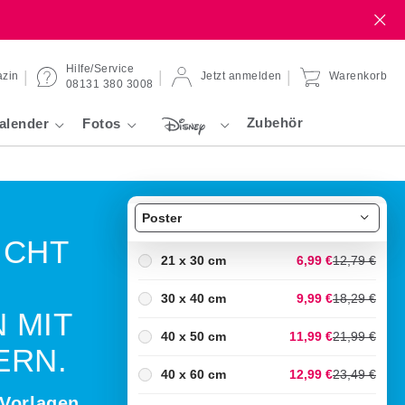
Hilfe/Service
zin
Jetzt anmelden
Warenkorb
08131 380 3008
Zubehör
alender
Fotos
Poster
ICHT
21 x 30 cm
6,99 €
12,79 €
30 x 40 cm
9,99 €
18,29 €
 MIT
40 x 50 cm
11,99 €
21,99 €
ERN.
40 x 60 cm
12,99 €
23,49 €
-Vorlagen