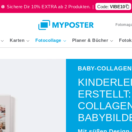
🪩 Sichere Dir 10% EXTRA ab 2 Produkten.
|
Code:
VIBE10
Fotomaga
Karten
Fotocollage
Planer & Bücher
Fotok
BABY-COLLAGEN
KINDERLE
ERSTELLT:
COLLAGEN
BABYBILD
Mit süßen Design