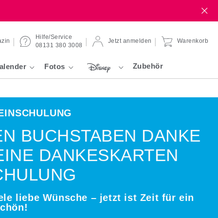
Hilfe/Service
zin
Jetzt anmelden
Warenkorb
08131 380 3008
Zubehör
alender
Fotos
EINSCHULUNG
EN BUCHSTABEN DANKE
EINE DANKESKARTEN
CHULUNG
ele liebe Wünsche – jetzt ist Zeit für ein
schön!