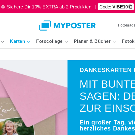
🪩 Sichere Dir 10% EXTRA ab 2 Produkten.
|
Code:
VIBE10
Fotomaga
Karten
Fotocollage
Planer & Bücher
Fotok
DANKESKARTEN 
MIT BUNT
SAGEN: D
ZUR EINS
Ein großer Tag, vi
herzliches Danke