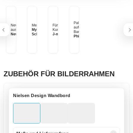
Palmtrees -
New York bei Regen
Meine Fotowand!
Für meine letzte
aufgenommen in
aus dem Taxi
Myriam aus der
Kunstausstellung :)
Barcelona!
New York
Schweiz
J-man
Philipp Petschko
ZUBEHÖR FÜR BILDERRAHMEN
Nielsen Design Wandbord