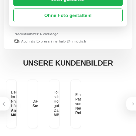
Ohne Foto gestalten!
Produktionszeit 4 Werktage
Auch als Express innerhalb 24h möglich
UNSERE KUNDENBILDER
Der Ho-Chi-Minh-Pfad
Tolles s/w Foto in einem
Ein gerahmtes Bild mit
im Nationalpark Phong-
schwarzen
Passepartout. Ein Motiv
Nha-Ke-Bang, Vietnam.
Dades-Tal, Marrokko
Holzrahmen. Super
von meiner
Hängt am Esstisch.
Stefan aus Zürich
gute Qualität! Vielen
Neuseeland Reise.
Angelina & Sergej aus
Dank myposter
Robert Schäfer
München
MB aus Frankfurt