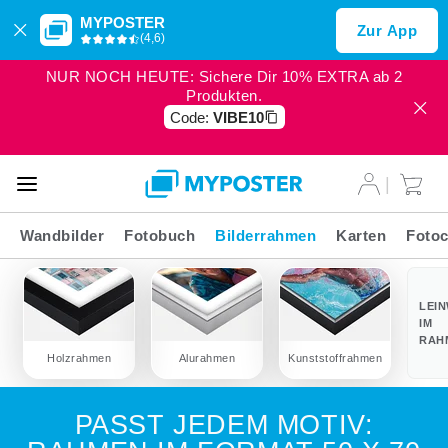
MYPOSTER
Zur App
(4,6)
NUR NOCH HEUTE: Sichere Dir 10% EXTRA ab 2
Produkten.
Code:
VIBE10
Wandbilder
Fotobuch
Bilderrahmen
Karten
Fotoc
LEI
IM
RAH
Holzrahmen
Alurahmen
Kunststoffrahmen
PASST JEDEM MOTIV: