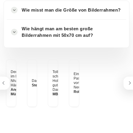
Wie misst man die Größe von Bilderrahmen?
Wie hängt man am besten große
Bilderrahmen mit 50x70 cm auf?
Der Ho-Chi-Minh-Pfad
Tolles s/w Foto in einem
Ein gerahmtes Bild mit
im Nationalpark Phong-
schwarzen
Passepartout. Ein Motiv
Nha-Ke-Bang, Vietnam.
Dades-Tal, Marrokko
Holzrahmen. Super
von meiner
Hängt am Esstisch.
Stefan aus Zürich
gute Qualität! Vielen
Neuseeland Reise.
Angelina & Sergej aus
Dank myposter
Robert Schäfer
München
MB aus Frankfurt