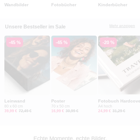
Wandbilder
Fotobücher
Kinderbücher
Mehr anzeigen
Unsere Bestseller im Sale
-45 %
-45 %
-20 %
Leinwand
Poster
Fotobuch Hardcove
80 x 60 cm
70 x 50 cm
A4 hoch
39,99 €
72,49 €
16,99 €
30,99 €
24,99 €
31,29 €
Echte Momente, echte Bilder.